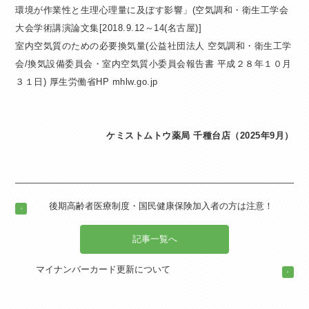
環境が作業性と生理心理量に及ぼす影響」(空気調和・衛生工学会
大会学術講演論文集[2018.9.12～14(名古屋)]
室内空気質のための必要換気量(公益社団法人 空気調和・衛生工学
会/換気設備委員会・室内空気質小委員会報告書 平成２８年１０月
３１日) 厚生労働省HP mhlw.go.jp
ケミストムトウ薬局 千種台店（2025年9月）
後期高齢者医療制度・国民健康保険加入者の方は注意！
記事一覧へ
マイナンバーカード更新について