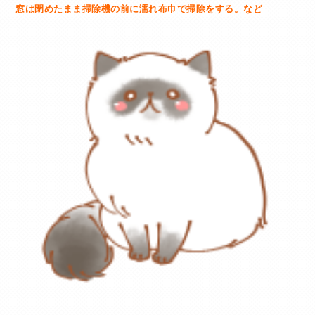
窓は閉めたまま掃除機の前に
濡れ布巾で掃
除をする。など