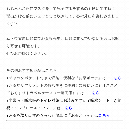
もちろんさらにマスクをして完全防御をするのも良いですね！
朝出かける前にシュッとひと吹きして、春の外出を楽しみましょ
う(^^♪
ムトウ薬局店頭にて絶賛販売中。店頭に並んでいない場合はお取
り寄せも可能です。
ぜひお声掛けください。
その他おすすめ商品はこちら↓
●チャックポケット付きで収納に便利な『お薬ポーチ』は
こちら
●お薬やサプリメントの持ち歩きに便利！普段使いにもオススメ
『おくすりトラベルケース（一週間用）』
は
こちら
●非
常時・断水時のトイレ対策はお済みですか？吸水シート付き簡
易トイレ『ロールトワレ＋』は
こちら
●お薬を取り出すのをもっと簡単に『お薬どうぞ』は
こちら