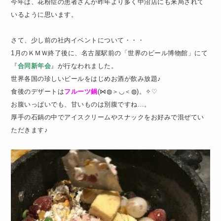
今年は、花粉症の患者さんが昨年より多く中沼店にも来局されて
いるように思います。
さて、少し前の社内イベントについて・・・
1月のＫＭＷ終了後に、名古屋駅前の「世界のビール博物館」にて
『
合同新年会
』が行なわれました。
世界各国の珍しいビールをはじめお酒が飲み放題♪
食後のデザートは
フルーツ鍋
(⋈◍＞◡＜◍)。✧♡
お腹いっぱいでも、甘いものは別腹ですね…。
厚手の石鍋の中でアイスクリームやスナックをお好みで混ぜてい
ただきます♪